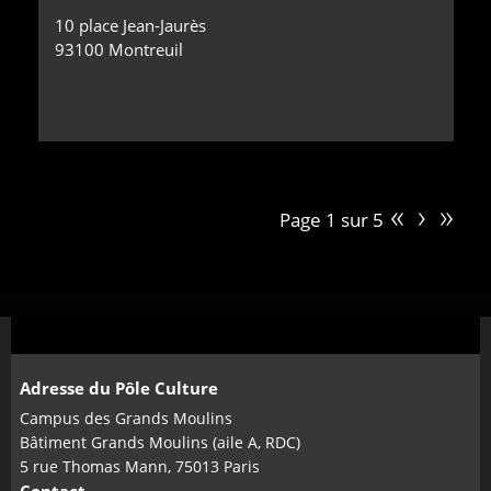
10 place Jean-Jaurès
93100 Montreuil
«
›
»
Page 1 sur 5
Adresse du Pôle Culture
Campus des Grands Moulins
Bâtiment Grands Moulins (aile A, RDC)
5 rue Thomas Mann, 75013 Paris